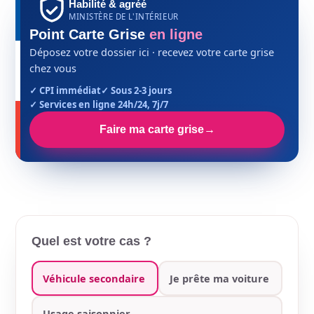
Habilité & agréé
MINISTÈRE DE L'INTÉRIEUR
Point Carte Grise
en ligne
Déposez votre dossier ici · recevez votre carte grise
chez vous
✓ CPI immédiat
✓ Sous 2-3 jours
✓ Services en ligne 24h/24, 7j/7
Faire ma carte grise
→
Quel est votre cas ?
Véhicule secondaire
Je prête ma voiture
Usage saisonnier