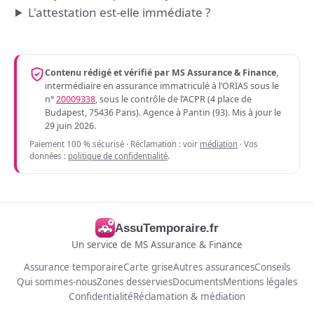
L'attestation est-elle immédiate ?
Contenu rédigé et vérifié par MS Assurance & Finance
,
intermédiaire en assurance immatriculé à l’ORIAS sous le
n°
20009338
, sous le contrôle de l’ACPR (4 place de
Budapest, 75436 Paris). Agence à Pantin (93). Mis à jour le
29 juin 2026.
Paiement 100 % sécurisé · Réclamation : voir
médiation
· Vos
données :
politique de confidentialité
.
AssuTemporaire.fr
Un service de MS Assurance & Finance
Assurance temporaire
Carte grise
Autres assurances
Conseils
Qui sommes-nous
Zones desservies
Documents
Mentions légales
Confidentialité
Réclamation & médiation