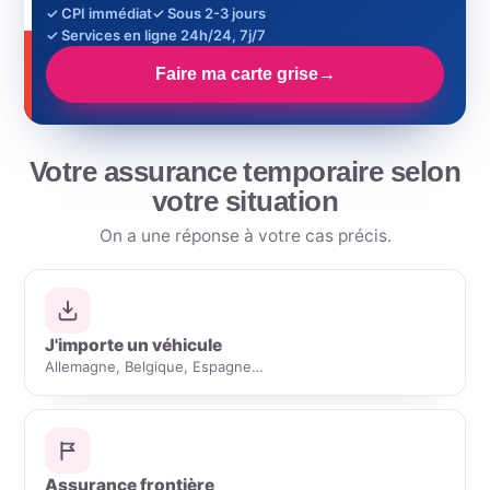
✓ CPI immédiat
✓ Sous 2-3 jours
✓ Services en ligne 24h/24, 7j/7
Faire ma carte grise
→
Votre
assurance temporaire
selon
votre situation
On a une réponse à votre cas précis.
J'importe un véhicule
Allemagne, Belgique, Espagne…
Assurance frontière