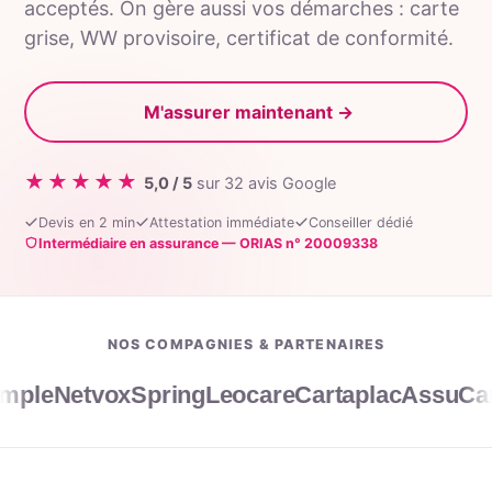
acceptés. On gère aussi vos démarches :
carte
grise
,
WW provisoire
,
certificat de conformité
.
M'assurer maintenant
→
★★★★★
5,0 / 5
sur 32 avis Google
Devis en 2 min
Attestation immédiate
Conseiller dédié
Intermédiaire en assurance — ORIAS n° 20009338
NOS COMPAGNIES & PARTENAIRES
ple
Netvox
Spring
Leocare
Cartaplac
AssuCarte