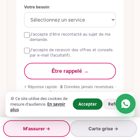
Votre besoin
J'accepte d'être recontacté au sujet de ma
demande.
J'accepte de recevoir des offres et conseils
par e-mail (facultatif).
Être rappelé →
⚡ Réponse rapide · 🔒 Données jamais revendues ·
🕒 Service 24h/24, 7j/7
🍪 Ce site utilise des cookies de
mesure d'audience.
En savoir
Accepter
Refuser
plus
M'assurer →
Carte grise →