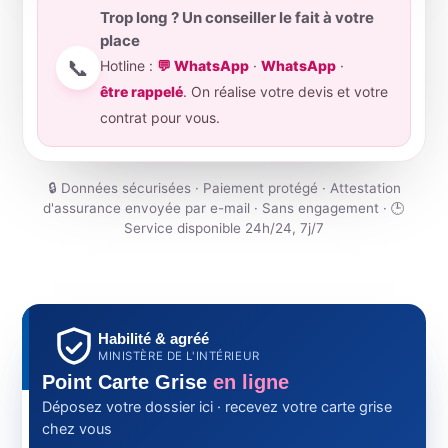
Trop long ? Un conseiller le fait à votre
place
📞
Hotline :
💬 WhatsApp
·
WhatsApp
·
être rappelé
. On réalise votre devis et votre
contrat pour vous.
🔒 Données sécurisées · Paiement protégé · Attestation
d'assurance envoyée par e-mail · Sans engagement · 🕒
Service disponible 24h/24, 7j/7
Habilité & agréé
MINISTÈRE DE L'INTÉRIEUR
Point Carte Grise
en ligne
Déposez votre dossier ici · recevez votre carte grise
chez vous