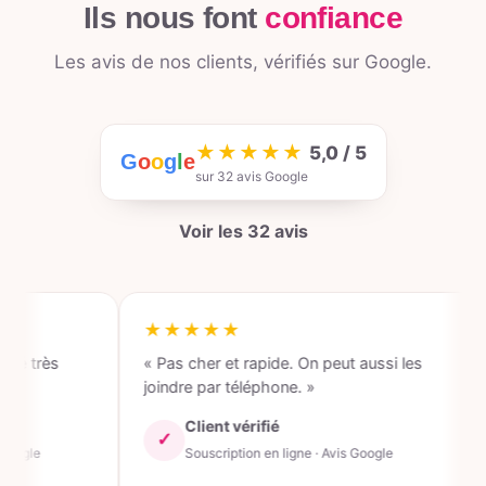
Ils nous font
confiance
Les avis de nos clients, vérifiés sur Google.
★★★★★
5,0 / 5
G
o
o
g
l
e
sur 32 avis Google
Voir les 32 avis
★★★★★
★
rès
« Pas cher et rapide. On peut aussi les
« J
joindre par téléphone. »
tem
chè
Client vérifié
✓
Souscription en ligne · Avis Google