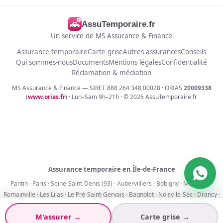
AssuTemporaire.fr
Un service de MS Assurance & Finance
Assurance temporaire
Carte grise
Autres assurances
Conseils
Qui sommes-nous
Documents
Mentions légales
Confidentialité
Réclamation & médiation
MS Assurance & Finance — SIRET 888 264 348 00028 · ORIAS
20009338
(
www.orias.fr
) · Lun–Sam 9h–21h · ©
2026
AssuTemporaire.fr
Assurance temporaire en Île-de-France
Pantin
·
Paris
·
Seine-Saint-Denis (93)
·
Aubervilliers
·
Bobigny
·
Montreuil
·
Romainville
·
Les Lilas
·
Le Pré-Saint-Gervais
·
Bagnolet
·
Noisy-le-Sec
·
Drancy
·
La Courneuve
M'assurer →
Carte grise →
Assurance 1 jour
·
7 jours
·
30 jours
·
90 jours