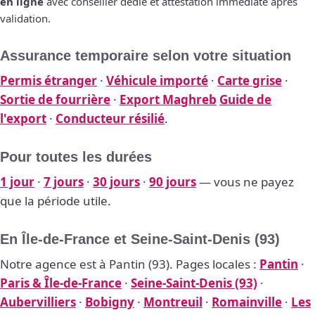
en ligne
avec conseiller dédié et attestation immédiate après
validation.
Assurance temporaire selon votre situation
Permis étranger
·
Véhicule importé
·
Carte grise
·
Sortie de fourrière
·
Export Maghreb
Guide de
l'export
·
Conducteur résilié
.
Pour toutes les durées
1 jour
·
7 jours
·
30 jours
·
90 jours
— vous ne payez
que la période utile.
En Île-de-France et Seine-Saint-Denis (93)
Notre agence est à Pantin (93). Pages locales :
Pantin
·
Paris & Île-de-France
·
Seine-Saint-Denis (93)
·
Aubervilliers
·
Bobigny
·
Montreuil
·
Romainville
·
Les