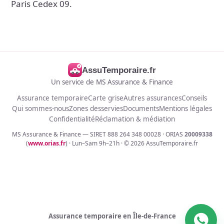
Paris Cedex 09.
AssuTemporaire.fr
Un service de MS Assurance & Finance
Assurance temporaire
Carte grise
Autres assurances
Conseils
Qui sommes-nous
Zones desservies
Documents
Mentions légales
Confidentialité
Réclamation & médiation
MS Assurance & Finance — SIRET 888 264 348 00028 · ORIAS
20009338
(
www.orias.fr
) · Lun–Sam 9h–21h · ©
2026
AssuTemporaire.fr
Assurance temporaire en Île-de-France