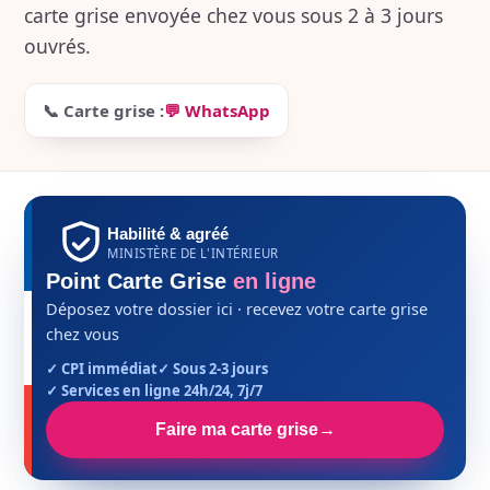
carte grise envoyée chez vous sous 2 à 3 jours
ouvrés.
📞 Carte grise :
💬 WhatsApp
Habilité & agréé
MINISTÈRE DE L'INTÉRIEUR
Point Carte Grise
en ligne
Déposez votre dossier ici · recevez votre carte grise
chez vous
✓ CPI immédiat
✓ Sous 2-3 jours
✓ Services en ligne 24h/24, 7j/7
Faire ma carte grise
→