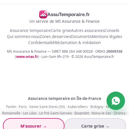
AssuTemporaire.fr
Un service de MS Assurance & Finance
Assurance temporaire
Carte grise
Autres assurances
Conseils
Qui sommes-nous
Zones desservies
Documents
Mentions légales
Confidentialité
Réclamation & médiation
MS Assurance & Finance — SIRET 888 264 348 00028 · ORIAS
20009338
(
www.orias.fr
) · Lun–Sam 9h–21h · ©
2026
AssuTemporaire.fr
Assurance temporaire en Île-de-France
Pantin
·
Paris
·
Seine-Saint-Denis (93)
·
Aubervilliers
·
Bobigny
·
Montreuil
·
Romainville
·
Les Lilas
·
Le Pré-Saint-Gervais
·
Bagnolet
·
Noisy-le-Sec
·
Drancy
·
La Courneuve
M'assurer →
Carte grise →
Assurance 1 jour
·
7 jours
·
30 jours
·
90 jours