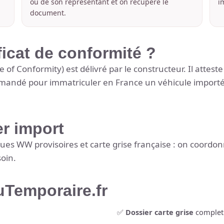
ou de son représentant et on récupère le
i
document.
ficat de conformité ?
te of Conformity) est délivré par le constructeur. Il attes
andé pour immatriculer en France un véhicule importé q
er import
ques WW provisoires et carte grise française : on coord
oin.
uTemporaire.fr
✅
Dossier carte grise
complet