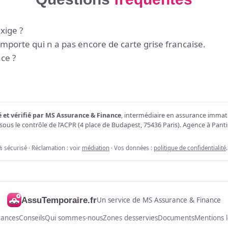
xige ?
mporte qui n a pas encore de carte grise francaise.
ce ?
 et vérifié par MS Assurance & Finance
, intermédiaire en assurance immatr
 sous le contrôle de l’ACPR (4 place de Budapest, 75436 Paris). Agence à Pantin
 sécurisé · Réclamation : voir
médiation
· Vos données :
politique de confidentialité
.
AssuTemporaire.fr
Un service de MS Assurance & Finance
rances
Conseils
Qui sommes-nous
Zones desservies
Documents
Mentions 