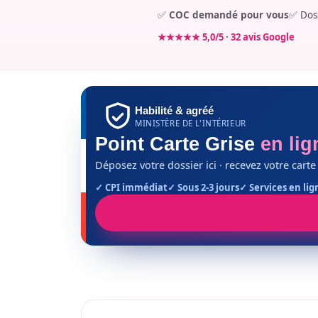
✅
COC demandé pour vous
✅ Dos
★★★★★ 5,0/5 · 32 avis Google
Habilité & agréé
MINISTÈRE DE L'INTÉRIEUR
Point Carte Grise
en lig
Déposez votre dossier ici · recevez votre carte
✓ CPI immédiat
✓ Sous 2-3 jours
✓ Services en lig