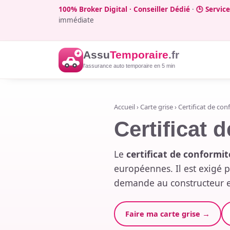
100% Broker Digital · Conseiller Dédié
·
🕒 Servic
immédiate
Assu
Temporaire
.fr
l'assurance auto temporaire en 5 min
Accueil
›
Carte grise
› Certificat de con
Certificat 
Le
certificat de conformit
européennes. Il est exigé 
demande au constructeur et
Faire ma carte grise →