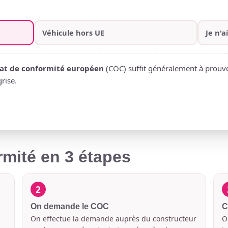
Véhicule hors UE
Je n'a
cat de conformité européen
(COC) suffit généralement à prouv
rise.
rmité en 3 étapes
2
On demande le COC
C
On effectue la demande auprès du constructeur
O