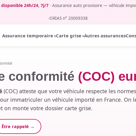
e disponible 24h/24, 7j/7
· Assurance auto provisoire — véhicule import
ORIAS n° 20009338
Assurance temporaire
Carte grise
Autres assurances
Cons
formité
de conformité
(COC) eu
é
(COC) atteste que votre véhicule respecte les norme
pour immatriculer un véhicule importé en France. On l
 on monte votre dossier carte grise.
Être rappelé →