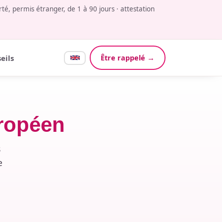
é, permis étranger, de 1 à 90 jours · attestation
Être rappelé →
eils
ropéen
s
e