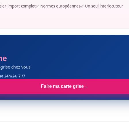
sier import complet
✅ Normes européennes
✅ Un seul interlocuteur
ne
 grise chez vous
ne 24h/24, 7j/7
Faire ma carte grise
→