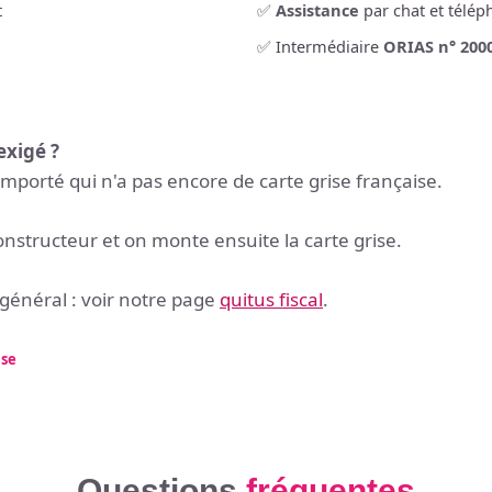
t
✅
Assistance
par chat et télé
✅ Intermédiaire
ORIAS n° 200
exigé ?
mporté qui n'a pas encore de carte grise française.
structeur et on monte ensuite la carte grise.
 général : voir notre page
quitus fiscal
.
ise
Questions
fréquentes