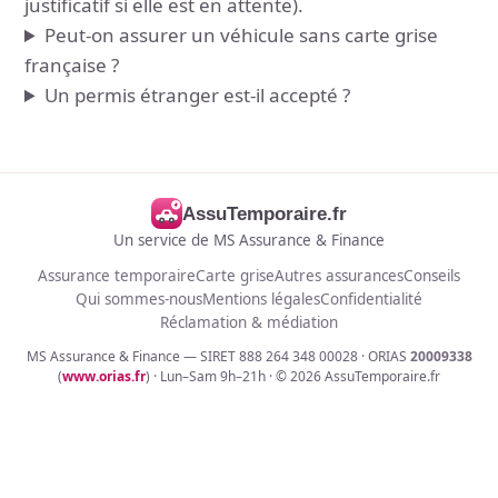
justificatif si elle est en attente).
Peut-on assurer un véhicule sans carte grise
française ?
Un permis étranger est-il accepté ?
AssuTemporaire.fr
Un service de MS Assurance & Finance
Assurance temporaire
Carte grise
Autres assurances
Conseils
Qui sommes-nous
Mentions légales
Confidentialité
Réclamation & médiation
MS Assurance & Finance — SIRET 888 264 348 00028 · ORIAS
20009338
(
www.orias.fr
) · Lun–Sam 9h–21h · ©
2026
AssuTemporaire.fr