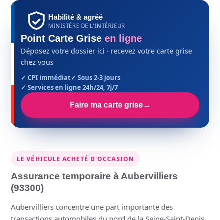
Habilité & agréé
MINISTÈRE DE L'INTÉRIEUR
Point Carte Grise
en ligne
Déposez votre dossier ici · recevez votre carte grise
chez vous
✓ CPI immédiat
✓ Sous 2-3 jours
✓ Services en ligne 24h/24, 7j/7
Faire ma carte grise
→
LE VÉHICULE ACHETÉ D'OCCASION
Assurance temporaire à Aubervilliers
(93300)
Aubervilliers concentre une part importante des
transactions automobiles du nord de la Seine-Saint-Denis.